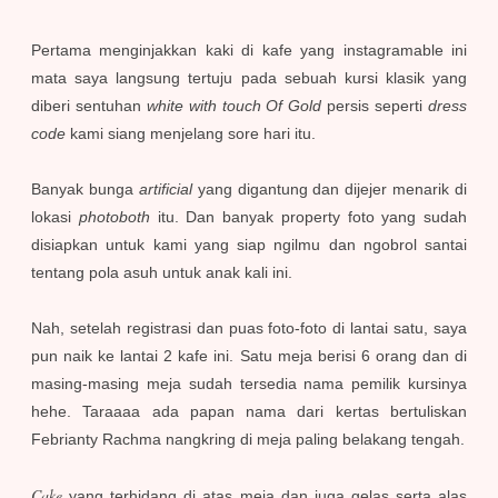
Pertama menginjakkan kaki di kafe yang instagramable ini
mata saya langsung tertuju pada sebuah kursi klasik yang
diberi sentuhan
white with touch Of Gold
persis seperti
dress
code
kami siang menjelang sore hari itu.
Banyak bunga
artificial
yang digantung dan dijejer menarik di
lokasi
photoboth
itu. Dan banyak property foto yang sudah
disiapkan untuk kami yang siap ngilmu dan ngobrol santai
tentang pola asuh untuk anak kali ini.
Nah, setelah registrasi dan puas foto-foto di lantai satu, saya
pun naik ke lantai 2 kafe ini. Satu meja berisi 6 orang dan di
masing-masing meja sudah tersedia nama pemilik kursinya
hehe. Taraaaa ada papan nama dari kertas bertuliskan
Febrianty Rachma nangkring di meja paling belakang tengah.
Cake
yang terhidang di atas meja dan juga gelas serta alas