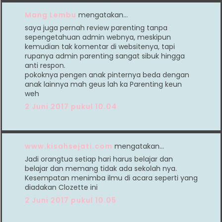
Mang Lembu
mengatakan…
saya juga pernah review parenting tanpa
sepengetahuan admin webnya, meskipun
kemudian tak komentar di websitenya, tapi
rupanya admin parenting sangat sibuk hingga
anti respon.
pokoknya pengen anak pinternya beda dengan
anak lainnya mah geus lah ka Parenting keun
weh
2 Juni 2017 pukul 10.04
www.kisahsejati.com
mengatakan…
Jadi orangtua setiap hari harus belajar dan
belajar dan memang tidak ada sekolah nya.
Kesempatan menimba ilmu di acara seperti yang
diadakan Clozette ini
2 Juni 2017 pukul 10.05