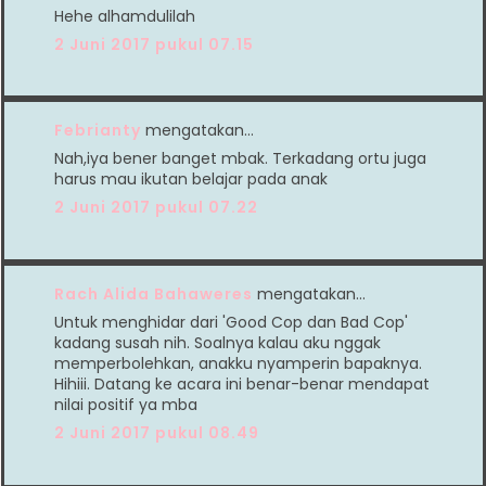
Hehe alhamdulilah
2 Juni 2017 pukul 07.15
Febrianty
mengatakan…
Nah,iya bener banget mbak. Terkadang ortu juga
harus mau ikutan belajar pada anak
2 Juni 2017 pukul 07.22
Rach Alida Bahaweres
mengatakan…
Untuk menghidar dari 'Good Cop dan Bad Cop'
kadang susah nih. Soalnya kalau aku nggak
memperbolehkan, anakku nyamperin bapaknya.
Hihiii. Datang ke acara ini benar-benar mendapat
nilai positif ya mba
2 Juni 2017 pukul 08.49