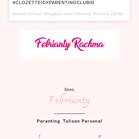
#CLOZETTEIDXPARENTINGCLUBID
Sebuah kiriman dibagikan oleh Febrianty Rachma (@febriantyrachma) pada
Xoxo,
Febrianty
Parenting
.
Tulisan Personal