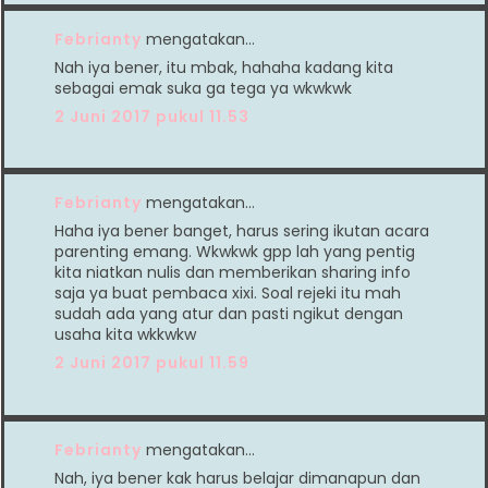
Febrianty
mengatakan…
Nah iya bener, itu mbak, hahaha kadang kita
sebagai emak suka ga tega ya wkwkwk
2 Juni 2017 pukul 11.53
Febrianty
mengatakan…
Haha iya bener banget, harus sering ikutan acara
parenting emang. Wkwkwk gpp lah yang pentig
kita niatkan nulis dan memberikan sharing info
saja ya buat pembaca xixi. Soal rejeki itu mah
sudah ada yang atur dan pasti ngikut dengan
usaha kita wkkwkw
2 Juni 2017 pukul 11.59
Febrianty
mengatakan…
Nah, iya bener kak harus belajar dimanapun dan