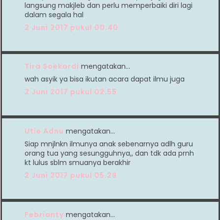
langsung makjleb dan perlu memperbaiki diri lagi
dalam segala hal
2 Juni 2017 pukul 00.40
Tira Soekardi
mengatakan…
wah asyik ya bisa ikutan acara dapat ilmu juga
2 Juni 2017 pukul 02.55
Utie Adnu
mengatakan…
Siap mnjlnkn ilmunya anak sebenarnya adlh guru
orang tua yang sesungguhnya,, dan tdk ada prnh
kt lulus sblm smuanya berakhir
2 Juni 2017 pukul 05.29
Febrianty
mengatakan…