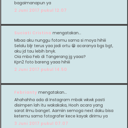
bagaimanapun ya
2 Juni 2017 pukul 12.07
Suciati Cristina
mengatakan…
Mbaa aku nunggu fotomu sama si moya hihiii
Selalu bljr terus yaa jadi ortu 😁 acaranya bgs bgt,
aku jd tau lebih bnyk.
Oia mba Feb di Tangerang jg yaaa?
Kpn2​ foto bareng yaaa hihiii
2 Juni 2017 pukul 14.50
Febrianty
mengatakan…
Ahahahha ada di Instagram mbak wkwk pasti
disimpen lah itu wakakaka, Hooh acara yang
sarat ilmu banget. Aamiin semoga next daku bisa
ketemu sama fotografer kece kayak dirimu ya
3 Juni 2017 pukul 07.07