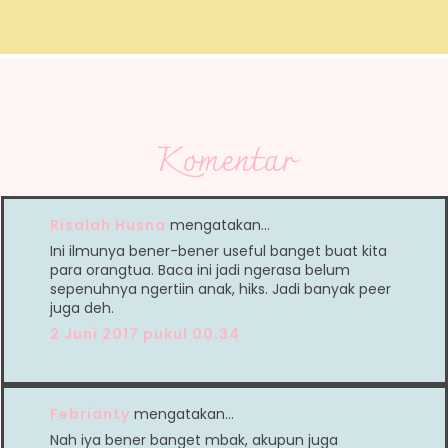
Komentar
Risalah Husna
mengatakan…
Ini ilmunya bener-bener useful banget buat kita
para orangtua. Baca ini jadi ngerasa belum
sepenuhnya ngertiin anak, hiks. Jadi banyak peer
juga deh.
2 Juni 2017 pukul 00.34
Febrianty
mengatakan…
Nah iya bener banget mbak, akupun juga