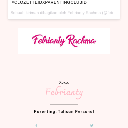
#CLOZETTEIDXPARENTINGCLUBID
Sebuah kiriman dibagikan oleh Febrianty Rachma (@febriantyrachma) pada
Xoxo,
Febrianty
Parenting
.
Tulisan Personal