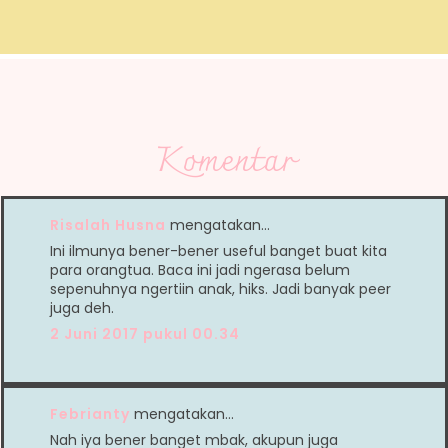
Komentar
Risalah Husna
mengatakan…
Ini ilmunya bener-bener useful banget buat kita
para orangtua. Baca ini jadi ngerasa belum
sepenuhnya ngertiin anak, hiks. Jadi banyak peer
juga deh.
2 Juni 2017 pukul 00.34
Febrianty
mengatakan…
Nah iya bener banget mbak, akupun juga