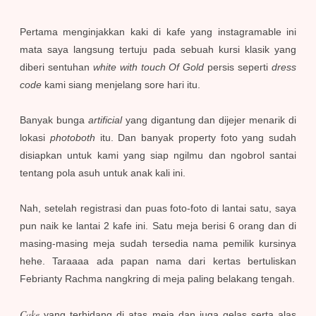
Pertama menginjakkan kaki di kafe yang instagramable ini
mata saya langsung tertuju pada sebuah kursi klasik yang
diberi sentuhan
white with touch Of Gold
persis seperti
dress
code
kami siang menjelang sore hari itu.
Banyak bunga
artificial
yang digantung dan dijejer menarik di
lokasi
photoboth
itu. Dan banyak property foto yang sudah
disiapkan untuk kami yang siap ngilmu dan ngobrol santai
tentang pola asuh untuk anak kali ini.
Nah, setelah registrasi dan puas foto-foto di lantai satu, saya
pun naik ke lantai 2 kafe ini. Satu meja berisi 6 orang dan di
masing-masing meja sudah tersedia nama pemilik kursinya
hehe. Taraaaa ada papan nama dari kertas bertuliskan
Febrianty Rachma nangkring di meja paling belakang tengah.
Cake
yang terhidang di atas meja dan juga gelas serta alas