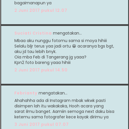
bagaimanapun ya
2 Juni 2017 pukul 12.07
Suciati Cristina
mengatakan…
Mbaa aku nunggu fotomu sama si moya hihiii
Selalu bljr terus yaa jadi ortu 😁 acaranya bgs bgt,
aku jd tau lebih bnyk.
Oia mba Feb di Tangerang jg yaaa?
Kpn2​ foto bareng yaaa hihiii
2 Juni 2017 pukul 14.50
Febrianty
mengatakan…
Ahahahha ada di Instagram mbak wkwk pasti
disimpen lah itu wakakaka, Hooh acara yang
sarat ilmu banget. Aamiin semoga next daku bisa
ketemu sama fotografer kece kayak dirimu ya
3 Juni 2017 pukul 07.07