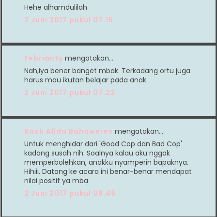
Hehe alhamdulilah
2 Juni 2017 pukul 07.15
Febrianty
mengatakan…
Nah,iya bener banget mbak. Terkadang ortu juga
harus mau ikutan belajar pada anak
2 Juni 2017 pukul 07.22
Rach Alida Bahaweres
mengatakan…
Untuk menghidar dari 'Good Cop dan Bad Cop'
kadang susah nih. Soalnya kalau aku nggak
memperbolehkan, anakku nyamperin bapaknya.
Hihiii. Datang ke acara ini benar-benar mendapat
nilai positif ya mba
2 Juni 2017 pukul 08.49