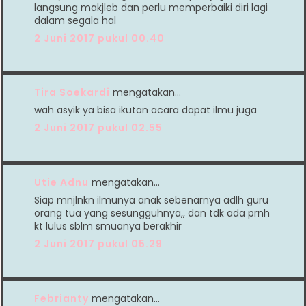
langsung makjleb dan perlu memperbaiki diri lagi
dalam segala hal
2 Juni 2017 pukul 00.40
Tira Soekardi
mengatakan…
wah asyik ya bisa ikutan acara dapat ilmu juga
2 Juni 2017 pukul 02.55
Utie Adnu
mengatakan…
Siap mnjlnkn ilmunya anak sebenarnya adlh guru
orang tua yang sesungguhnya,, dan tdk ada prnh
kt lulus sblm smuanya berakhir
2 Juni 2017 pukul 05.29
Febrianty
mengatakan…