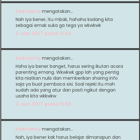
Febrianty
mengatakan…
Nah iya bener, itu mbak, hahaha kadang kita
sebagai emak suka ga tega ya wkwkwk
2 Juni 2017 pukul 11.53
Febrianty
mengatakan…
Haha iya bener banget, harus sering ikutan acara
parenting emang. Wkwkwk gpp lah yang pentig
kita niatkan nulis dan memberikan sharing info
saja ya buat pembaca xixi. Soal rejeki itu mah
sudah ada yang atur dan pasti ngikut dengan
usaha kita wkkwkw
2 Juni 2017 pukul 11.59
Febrianty
mengatakan…
Nah, iya bener kak harus belajar dimanapun dan