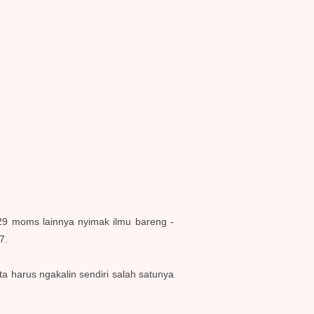
r 29 moms lainnya nyimak ilmu bareng -
17.
ta harus ngakalin sendiri salah satunya