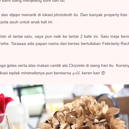
e
kami siang menjelang sore hari itu.
dan dijejer menarik di lokasi
photoboth
itu. Dan banyak property foto
pola asuh untuk anak kali ini.
foto di lantai satu, saya pun naik ke lantai 2 kafe ini. Satu meja b
 hehe. Taraaaa ada papan nama dari kertas bertuliskan Febrianty Rac
uga gelas serta alas makan cantik ala Clozzete di siang hari itu. Kursi
gold
ikasi taplak minimalisnya pun berwarna
, keren kan 😍